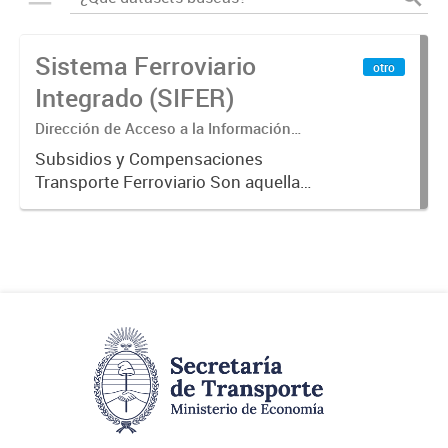
Sistema Ferroviario
otro
Integrado (SIFER)
Dirección de Acceso a la Información
Pública y Transparencia
Subsidios y Compensaciones
Transporte Ferroviario Son aquellas
transferencias realizadas por la
Adm. Pública a empresas o
consumidores, para permitir que
determinados servicios sean
provistos...