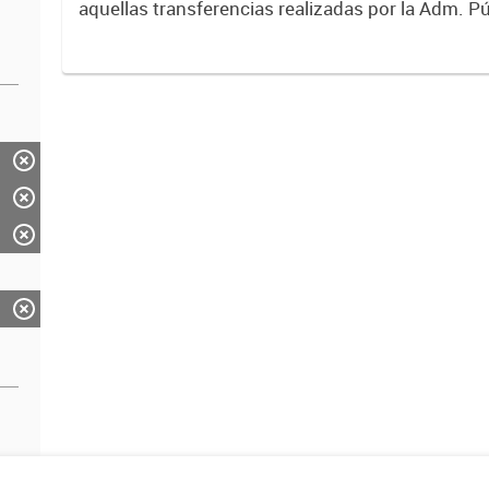
aquellas transferencias realizadas por la Adm. Pú
empresas o consumidores, para permitir que de
servicios sean provistos...