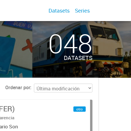
Datasets
Series
048
DATASETS
Ordenar por
IFER)
otro
arencia
ario Son