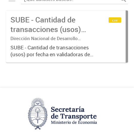
SUBE - Cantidad de
csv
transacciones (usos)
por fecha
Dirección Nacional de Desarrollo
Tecnológico - Ministerio de Transporte.
SUBE - Cantidad de transacciones
(usos) por fecha en validadoras de
la red SUBE.