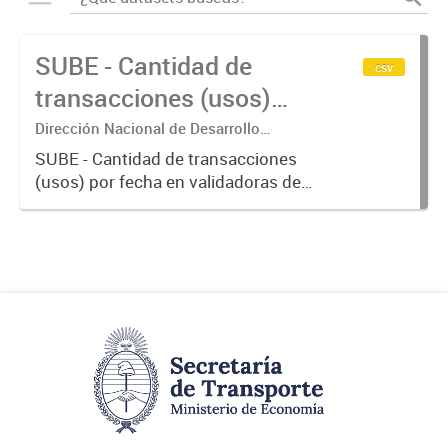
SUBE - Cantidad de
csv
transacciones (usos)
por fecha
Dirección Nacional de Desarrollo
Tecnológico - Ministerio de Transporte.
SUBE - Cantidad de transacciones
(usos) por fecha en validadoras de
la red SUBE.