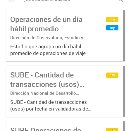
Operaciones de un día
csv
hábil promedio
shp
agregados en
Dirección de Observatorio, Estudio y
Sistemas – Ministerio de Transporte
hexágonos, por Modo de
Estudio que agrupa un día hábil
promedio de operaciones de viajes
transporte y Hora
del sistema único de boleto
electrónico (SUBE) para líneas de
SUBE - Cantidad de
transporte urbano de pasajeros de
csv
RMBA incluyendo trenes,
transacciones (usos)
subterráneos,...
por fecha
Dirección Nacional de Desarrollo
Tecnológico - Ministerio de Transporte.
SUBE - Cantidad de transacciones
(usos) por fecha en validadoras de
la red SUBE.
SUBE Operaciones de
csv