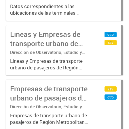
Datos correspondientes a las
ubicaciones de las terminales
automáticas de auto servicio (TAS)
SUBE_x000D_ Terminales activos
Lineas y Empresas de
vigentes al 01/10/2019.-
otro
transporte urbano de
csv
pasajeros de Región
Dirección de Observatorio, Estudio y
Sistemas – Ministerio de Transporte
Metropolitana de
Lineas y Empresas de transporte
urbano de pasajeros de Región
Buenos Aires - SUBE
Metropolitana de Buenos Aires
incluyendo trenes, subterráneo, pre
Empresas de transporte
metro y colectivos. Empresas que
csv
operan con SUBE .-
urbano de pasajeros de
otro
Región Metropolitana de
Dirección de Observatorio, Estudio y
Sistemas – Ministerio de Transporte
Buenos Aires - SUBE
Empresas de transporte urbano de
pasajeros de Región Metropolitana
de Buenos Aires incluyendo trenes,