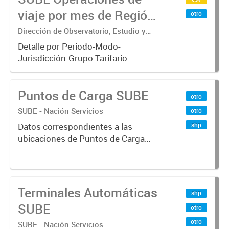
viaje por mes de Región
otro
Metropolitana de
Dirección de Observatorio, Estudio y
Sistemas – Ministerio de Transporte
Buenos Aires
Detalle por Periodo-Modo-
Jurisdicción-Grupo Tarifario-
Empresa-Línea-Tipo de
Pasaje.x000D Datos de operaciones
Puntos de Carga SUBE
de viajes del sistema único de
otro
boleto electrónico(SUBE) para el
SUBE - Nación Servicios
otro
periodo registrado...
shp
Datos correspondientes a las
ubicaciones de Puntos de Carga
SUBE activos vigentes al
01/10/2019.-
Terminales Automáticas
shp
SUBE
otro
otro
SUBE - Nación Servicios