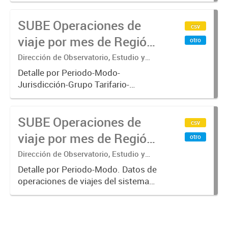
subterráneo, pre metro y colectivos.
SUBE Operaciones de
Empresas que operan con
csv
SUBE_x000D_ .-
viaje por mes de Región
otro
Metropolitana de
Dirección de Observatorio, Estudio y
Sistemas – Ministerio de Transporte
Buenos Aires, agregado
Detalle por Periodo-Modo-
Jurisdicción-Grupo Tarifario-
Empresa-Línea. Datos de
operaciones de viajes del sistema
SUBE Operaciones de
único de boleto electrónico(SUBE)
csv
para el periodo registrado desde
viaje por mes de Región
otro
01/01/2013 hasta...
Metropolitana de
Dirección de Observatorio, Estudio y
Sistemas – Ministerio de Transporte
Buenos Aires, agregado
Detalle por Periodo-Modo. Datos de
operaciones de viajes del sistema
por Periodo-Modo
único de boleto electrónico(SUBE)
para el periodo registrado desde
01/01/2013 hasta 30/06/2019 para
líneas de transporte urbano...