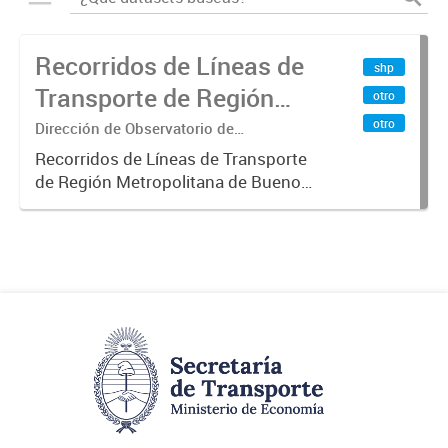
Recorridos de Líneas de
shp
Transporte de Región
otro
Metropolitana de
otro
Dirección de Observatorio de
Transporte, Estudio y Sistemas
Buenos Aires (RMBA)
Recorridos de Líneas de Transporte
de Región Metropolitana de Buenos
Aires (RMBA).-