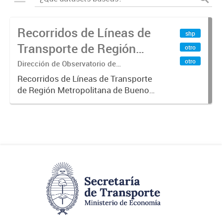
Recorridos de Líneas de
shp
Transporte de Región
otro
Metropolitana de
otro
Dirección de Observatorio de
Transporte, Estudio y Sistemas
Buenos Aires (RMBA)
Recorridos de Líneas de Transporte
de Región Metropolitana de Buenos
Aires (RMBA).-