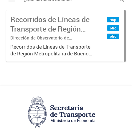
Recorridos de Líneas de
shp
Transporte de Región
otro
Metropolitana de
otro
Dirección de Observatorio de
Transporte, Estudio y Sistemas
Buenos Aires (RMBA)
Recorridos de Líneas de Transporte
de Región Metropolitana de Buenos
Aires (RMBA).-