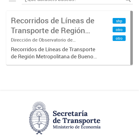
Recorridos de Líneas de
shp
Transporte de Región
otro
Metropolitana de
otro
Dirección de Observatorio de
Transporte, Estudio y Sistemas
Buenos Aires (RMBA)
Recorridos de Líneas de Transporte
de Región Metropolitana de Buenos
Aires (RMBA).-