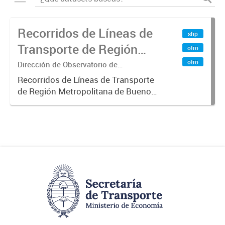
Recorridos de Líneas de
shp
Transporte de Región
otro
Metropolitana de
otro
Dirección de Observatorio de
Transporte, Estudio y Sistemas
Buenos Aires (RMBA)
Recorridos de Líneas de Transporte
de Región Metropolitana de Buenos
Aires (RMBA).-