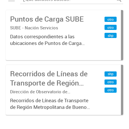
Puntos de Carga SUBE
otro
SUBE - Nación Servicios
otro
shp
Datos correspondientes a las
ubicaciones de Puntos de Carga
SUBE activos vigentes al
01/10/2019.-
Recorridos de Líneas de
shp
Transporte de Región
otro
Metropolitana de
otro
Dirección de Observatorio de
Transporte, Estudio y Sistemas
Buenos Aires (RMBA)
Recorridos de Líneas de Transporte
de Región Metropolitana de Buenos
Aires (RMBA).-