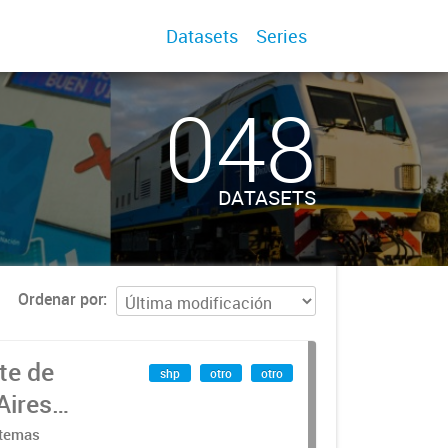
Datasets
Series
048
DATASETS
Ordenar por
te de
shp
otro
otro
Aires
stemas