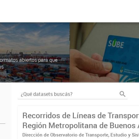
ormatos abiertos para que
os
Recorridos de Líneas de Transpor
Región Metropolitana de Buenos 
(RMBA)
Dirección de Observatorio de Transporte, Estudio y Si