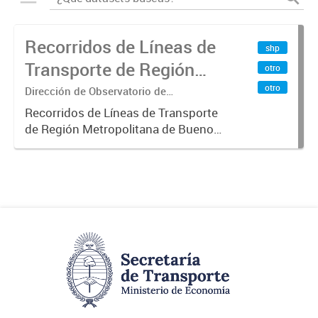
Recorridos de Líneas de
shp
Transporte de Región
otro
Metropolitana de
otro
Dirección de Observatorio de
Transporte, Estudio y Sistemas
Buenos Aires (RMBA)
Recorridos de Líneas de Transporte
de Región Metropolitana de Buenos
Aires (RMBA).-