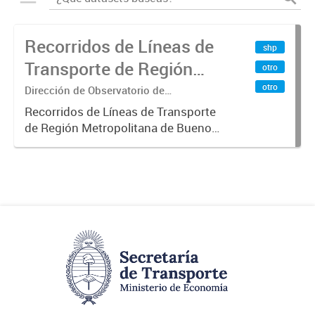
Recorridos de Líneas de
shp
Transporte de Región
otro
Metropolitana de
otro
Dirección de Observatorio de
Transporte, Estudio y Sistemas
Buenos Aires (RMBA)
Recorridos de Líneas de Transporte
de Región Metropolitana de Buenos
Aires (RMBA).-