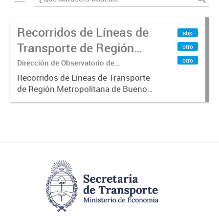
Recorridos de Líneas de
shp
Transporte de Región
otro
Metropolitana de
otro
Dirección de Observatorio de
Transporte, Estudio y Sistemas
Buenos Aires (RMBA)
Recorridos de Líneas de Transporte
de Región Metropolitana de Buenos
Aires (RMBA).-