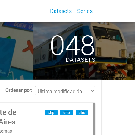
Datasets
Series
048
DATASETS
Ordenar por
te de
shp
otro
otro
Aires
stemas