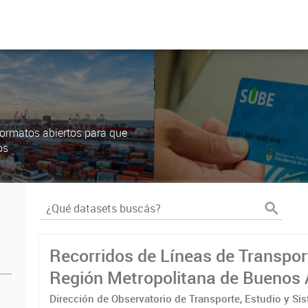
ormatos abiertos para que
os
Recorridos de Líneas de Transpor
Región Metropolitana de Buenos 
(RMBA)
Dirección de Observatorio de Transporte, Estudio y Si