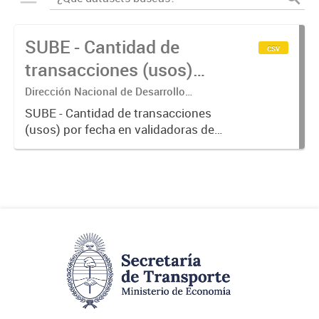
SUBE - Cantidad de
csv
transacciones (usos)
por fecha
Dirección Nacional de Desarrollo
Tecnológico - Ministerio de Transporte.
SUBE - Cantidad de transacciones
(usos) por fecha en validadoras de
la red SUBE.