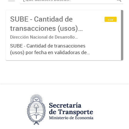
SUBE - Cantidad de
csv
transacciones (usos)
por fecha
Dirección Nacional de Desarrollo
Tecnológico - Ministerio de Transporte.
SUBE - Cantidad de transacciones
(usos) por fecha en validadoras de
la red SUBE.