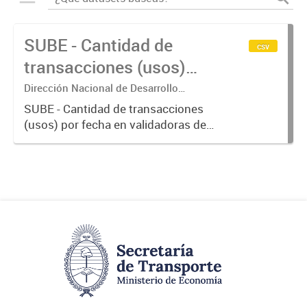
SUBE - Cantidad de
csv
transacciones (usos)
por fecha
Dirección Nacional de Desarrollo
Tecnológico - Ministerio de Transporte.
SUBE - Cantidad de transacciones
(usos) por fecha en validadoras de
la red SUBE.