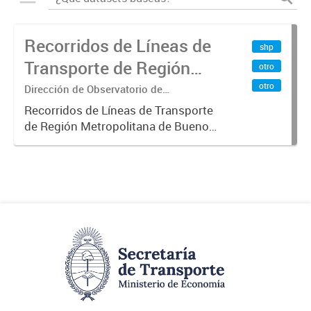
Recorridos de Líneas de
shp
Transporte de Región
otro
Metropolitana de
otro
Dirección de Observatorio de
Transporte, Estudio y Sistemas
Buenos Aires (RMBA)
Recorridos de Líneas de Transporte
de Región Metropolitana de Buenos
Aires (RMBA).-