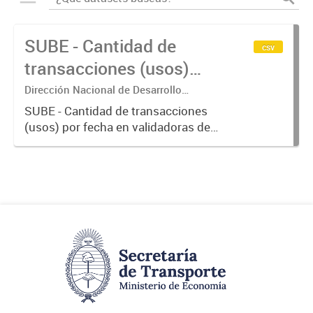
SUBE - Cantidad de
csv
transacciones (usos)
por fecha
Dirección Nacional de Desarrollo
Tecnológico - Ministerio de Transporte.
SUBE - Cantidad de transacciones
(usos) por fecha en validadoras de
la red SUBE.