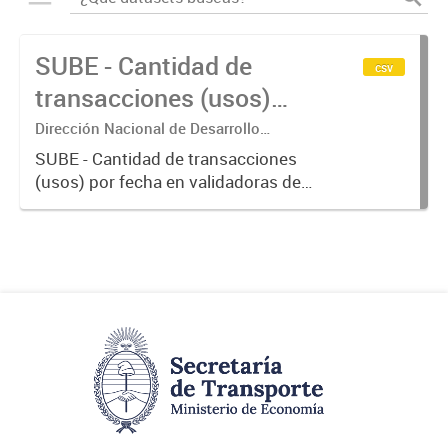
SUBE - Cantidad de
csv
transacciones (usos)
por fecha
Dirección Nacional de Desarrollo
Tecnológico - Ministerio de Transporte.
SUBE - Cantidad de transacciones
(usos) por fecha en validadoras de
la red SUBE.