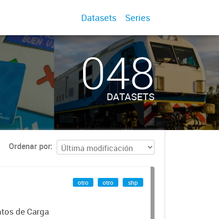
Datasets
Series
048
DATASETS
Ordenar por
otro
otro
shp
ntos de Carga