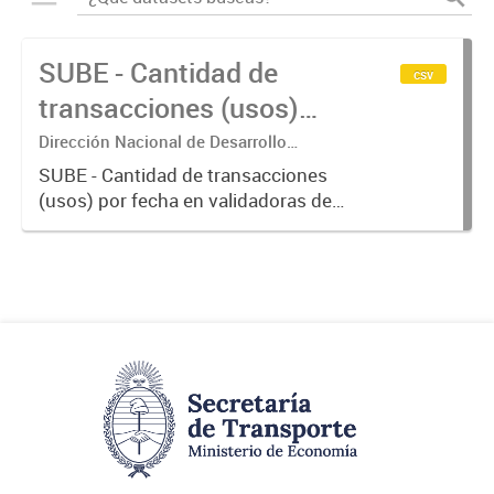
SUBE - Cantidad de
csv
transacciones (usos)
por fecha
Dirección Nacional de Desarrollo
Tecnológico - Ministerio de Transporte.
SUBE - Cantidad de transacciones
(usos) por fecha en validadoras de
la red SUBE.