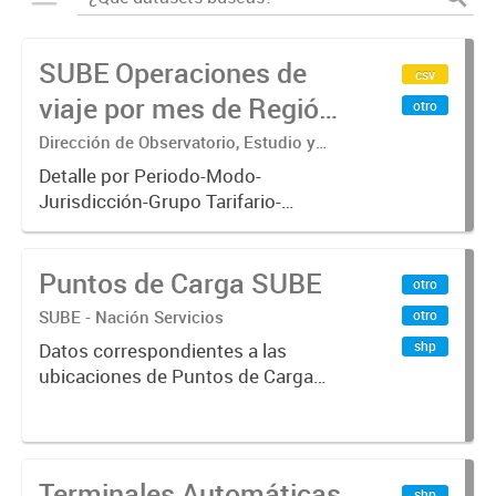
SUBE Operaciones de
csv
viaje por mes de Región
otro
Metropolitana de
Dirección de Observatorio, Estudio y
Sistemas – Ministerio de Transporte
Buenos Aires
Detalle por Periodo-Modo-
Jurisdicción-Grupo Tarifario-
Empresa-Línea-Tipo de
Pasaje.x000D Datos de operaciones
Puntos de Carga SUBE
de viajes del sistema único de
otro
boleto electrónico(SUBE) para el
SUBE - Nación Servicios
otro
periodo registrado...
shp
Datos correspondientes a las
ubicaciones de Puntos de Carga
SUBE activos vigentes al
01/10/2019.-
Terminales Automáticas
shp