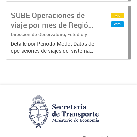
electrónico(SUBE) para el periodo
SUBE Operaciones de
registrado desde 01/01/2013 hasta
csv
31/10/2019 para líneas de
viaje por mes de Región
otro
transporte...
Metropolitana de
Dirección de Observatorio, Estudio y
Sistemas – Ministerio de Transporte
Buenos Aires, agregado
Detalle por Periodo-Modo. Datos de
operaciones de viajes del sistema
por Periodo-Modo
único de boleto electrónico(SUBE)
para el periodo registrado desde
01/01/2013 hasta 30/06/2019 para
líneas de transporte urbano...