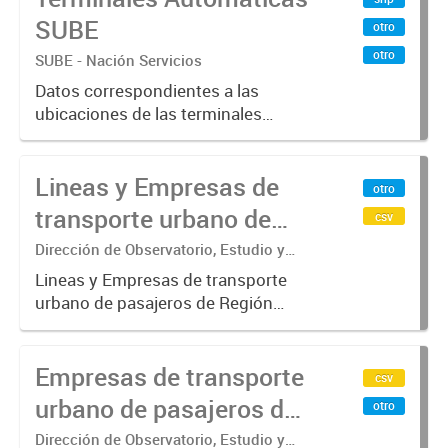
SUBE
otro
otro
SUBE - Nación Servicios
Datos correspondientes a las
ubicaciones de las terminales
automáticas de auto servicio (TAS)
SUBE_x000D_ Terminales activos
Lineas y Empresas de
vigentes al 01/10/2019.-
otro
transporte urbano de
csv
pasajeros de Región
Dirección de Observatorio, Estudio y
Sistemas – Ministerio de Transporte
Metropolitana de
Lineas y Empresas de transporte
urbano de pasajeros de Región
Buenos Aires - SUBE
Metropolitana de Buenos Aires
incluyendo trenes, subterráneo, pre
Empresas de transporte
metro y colectivos. Empresas que
csv
operan con SUBE .-
urbano de pasajeros de
otro
Región Metropolitana de
Dirección de Observatorio, Estudio y