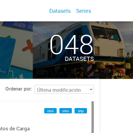
Datasets
Series
048
DATASETS
Ordenar por
otro
otro
shp
ntos de Carga