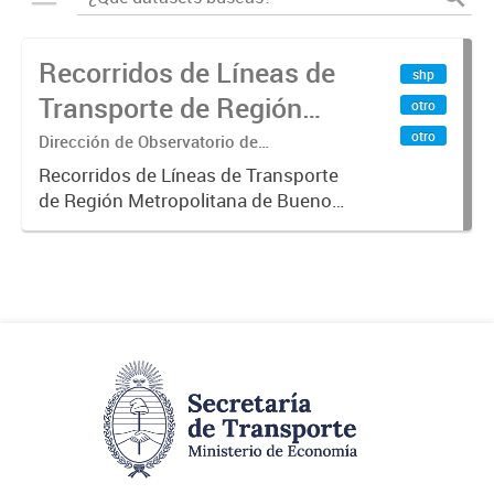
Recorridos de Líneas de
shp
Transporte de Región
otro
Metropolitana de
otro
Dirección de Observatorio de
Transporte, Estudio y Sistemas
Buenos Aires (RMBA)
Recorridos de Líneas de Transporte
de Región Metropolitana de Buenos
Aires (RMBA).-