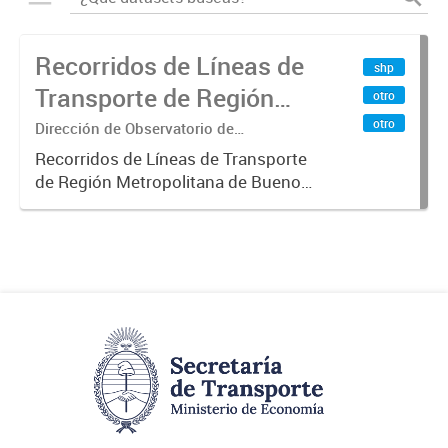
Recorridos de Líneas de
shp
Transporte de Región
otro
Metropolitana de
otro
Dirección de Observatorio de
Transporte, Estudio y Sistemas
Buenos Aires (RMBA)
Recorridos de Líneas de Transporte
de Región Metropolitana de Buenos
Aires (RMBA).-