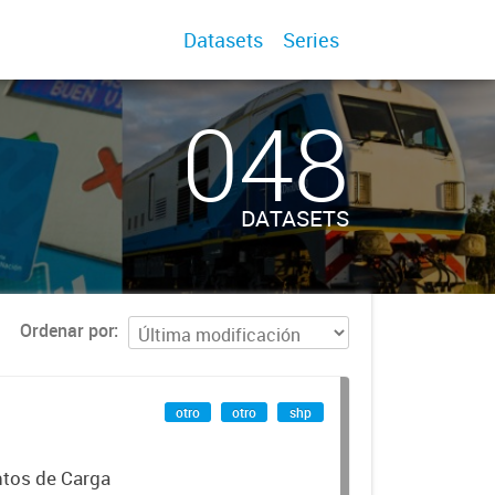
Datasets
Series
048
DATASETS
Ordenar por
otro
otro
shp
ntos de Carga