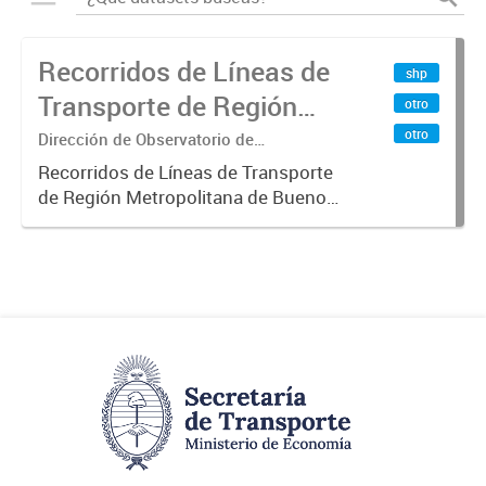
Recorridos de Líneas de
shp
Transporte de Región
otro
Metropolitana de
otro
Dirección de Observatorio de
Transporte, Estudio y Sistemas
Buenos Aires (RMBA)
Recorridos de Líneas de Transporte
de Región Metropolitana de Buenos
Aires (RMBA).-