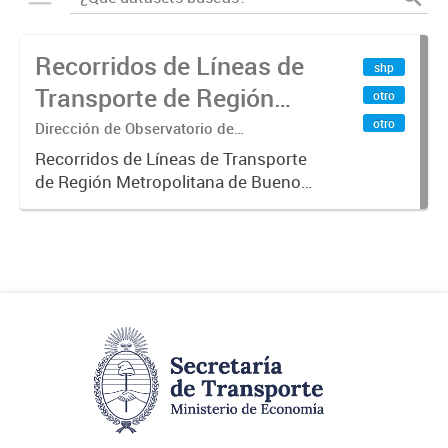
Recorridos de Líneas de
shp
Transporte de Región
otro
Metropolitana de
otro
Dirección de Observatorio de
Transporte, Estudio y Sistemas
Buenos Aires (RMBA)
Recorridos de Líneas de Transporte
de Región Metropolitana de Buenos
Aires (RMBA).-