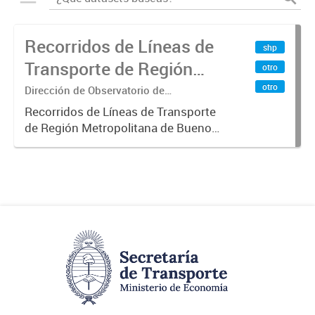
Recorridos de Líneas de
shp
Transporte de Región
otro
Metropolitana de
otro
Dirección de Observatorio de
Transporte, Estudio y Sistemas
Buenos Aires (RMBA)
Recorridos de Líneas de Transporte
de Región Metropolitana de Buenos
Aires (RMBA).-