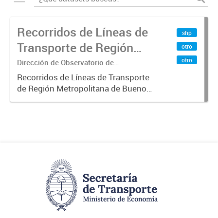
Recorridos de Líneas de
shp
Transporte de Región
otro
Metropolitana de
otro
Dirección de Observatorio de
Transporte, Estudio y Sistemas
Buenos Aires (RMBA)
Recorridos de Líneas de Transporte
de Región Metropolitana de Buenos
Aires (RMBA).-