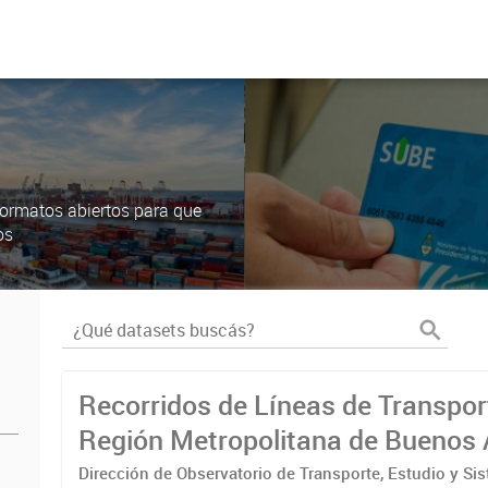
ormatos abiertos para que
os
Recorridos de Líneas de Transpor
Región Metropolitana de Buenos 
(RMBA)
Dirección de Observatorio de Transporte, Estudio y Si