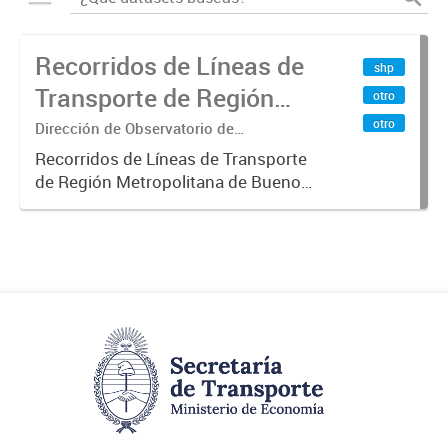
Recorridos de Líneas de
shp
Transporte de Región
otro
Metropolitana de
otro
Dirección de Observatorio de
Transporte, Estudio y Sistemas
Buenos Aires (RMBA)
Recorridos de Líneas de Transporte
de Región Metropolitana de Buenos
Aires (RMBA).-