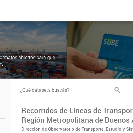
ormatos abiertos para que
os
Recorridos de Líneas de Transpor
Región Metropolitana de Buenos 
(RMBA)
Dirección de Observatorio de Transporte, Estudio y Si