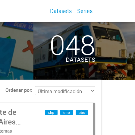
Datasets
Series
048
DATASETS
Ordenar por
te de
shp
otro
otro
Aires
stemas