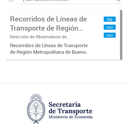
Recorridos de Líneas de
shp
Transporte de Región
otro
Metropolitana de
otro
Dirección de Observatorio de
Transporte, Estudio y Sistemas
Buenos Aires (RMBA)
Recorridos de Líneas de Transporte
de Región Metropolitana de Buenos
Aires (RMBA).-