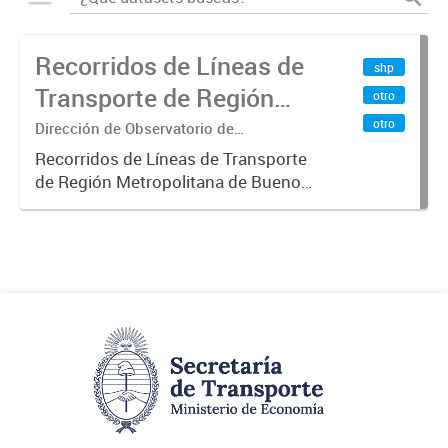
Recorridos de Líneas de
shp
Transporte de Región
otro
Metropolitana de
otro
Dirección de Observatorio de
Transporte, Estudio y Sistemas
Buenos Aires (RMBA)
Recorridos de Líneas de Transporte
de Región Metropolitana de Buenos
Aires (RMBA).-