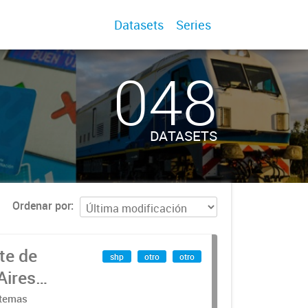
Datasets
Series
048
DATASETS
Ordenar por
te de
shp
otro
otro
Aires
stemas