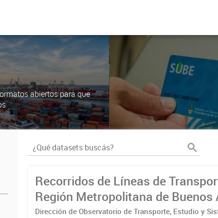
ormatos abiertos para que
os
Recorridos de Líneas de Transpor
Región Metropolitana de Buenos 
(RMBA)
Dirección de Observatorio de Transporte, Estudio y Si