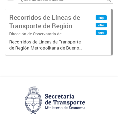
Recorridos de Líneas de
shp
Transporte de Región
otro
Metropolitana de
otro
Dirección de Observatorio de
Transporte, Estudio y Sistemas
Buenos Aires (RMBA)
Recorridos de Líneas de Transporte
de Región Metropolitana de Buenos
Aires (RMBA).-