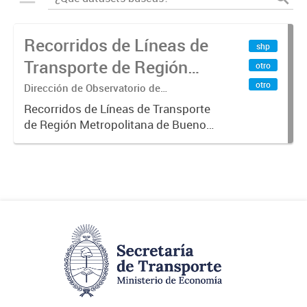
Recorridos de Líneas de
shp
Transporte de Región
otro
Metropolitana de
otro
Dirección de Observatorio de
Transporte, Estudio y Sistemas
Buenos Aires (RMBA)
Recorridos de Líneas de Transporte
de Región Metropolitana de Buenos
Aires (RMBA).-