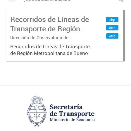
Recorridos de Líneas de
shp
Transporte de Región
otro
Metropolitana de
otro
Dirección de Observatorio de
Transporte, Estudio y Sistemas
Buenos Aires (RMBA)
Recorridos de Líneas de Transporte
de Región Metropolitana de Buenos
Aires (RMBA).-