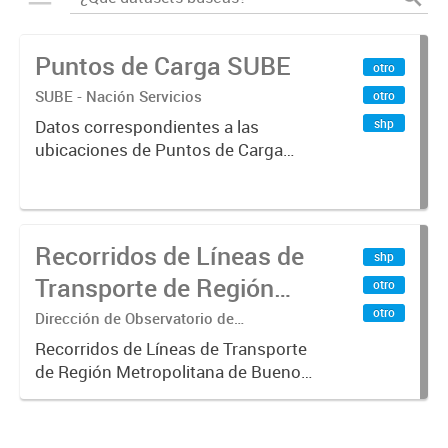
Puntos de Carga SUBE
otro
SUBE - Nación Servicios
otro
shp
Datos correspondientes a las
ubicaciones de Puntos de Carga
SUBE activos vigentes al
01/10/2019.-
Recorridos de Líneas de
shp
Transporte de Región
otro
Metropolitana de
otro
Dirección de Observatorio de
Transporte, Estudio y Sistemas
Buenos Aires (RMBA)
Recorridos de Líneas de Transporte
de Región Metropolitana de Buenos
Aires (RMBA).-