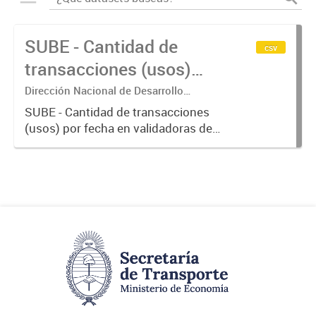
SUBE - Cantidad de
csv
transacciones (usos)
por fecha
Dirección Nacional de Desarrollo
Tecnológico - Ministerio de Transporte.
SUBE - Cantidad de transacciones
(usos) por fecha en validadoras de
la red SUBE.