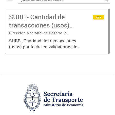
SUBE - Cantidad de
csv
transacciones (usos)
por fecha
Dirección Nacional de Desarrollo
Tecnológico - Ministerio de Transporte.
SUBE - Cantidad de transacciones
(usos) por fecha en validadoras de
la red SUBE.