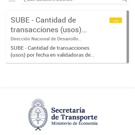
SUBE - Cantidad de
csv
transacciones (usos)
por fecha
Dirección Nacional de Desarrollo
Tecnológico - Ministerio de Transporte.
SUBE - Cantidad de transacciones
(usos) por fecha en validadoras de
la red SUBE.