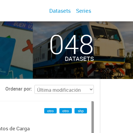
Datasets
Series
048
DATASETS
Ordenar por
otro
otro
shp
ntos de Carga