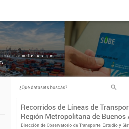
ormatos abiertos para que
os
Recorridos de Líneas de Transpor
Región Metropolitana de Buenos 
(RMBA)
Dirección de Observatorio de Transporte, Estudio y Si