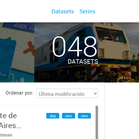
Datasets
Series
048
DATASETS
Ordenar por
te de
shp
otro
otro
Aires
stemas