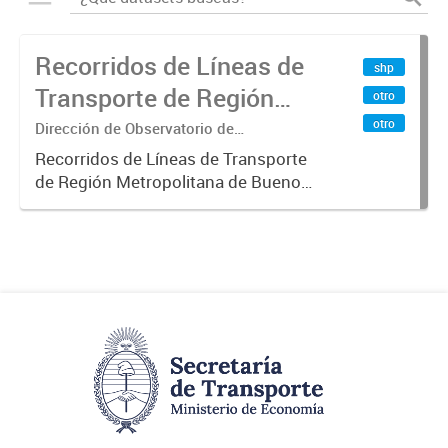
Recorridos de Líneas de
shp
Transporte de Región
otro
Metropolitana de
otro
Dirección de Observatorio de
Transporte, Estudio y Sistemas
Buenos Aires (RMBA)
Recorridos de Líneas de Transporte
de Región Metropolitana de Buenos
Aires (RMBA).-