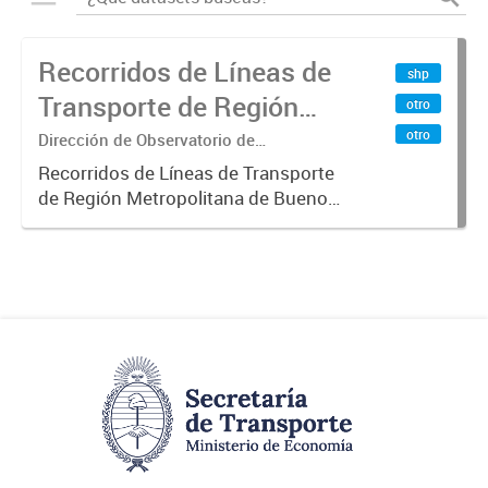
Recorridos de Líneas de
shp
Transporte de Región
otro
Metropolitana de
otro
Dirección de Observatorio de
Transporte, Estudio y Sistemas
Buenos Aires (RMBA)
Recorridos de Líneas de Transporte
de Región Metropolitana de Buenos
Aires (RMBA).-